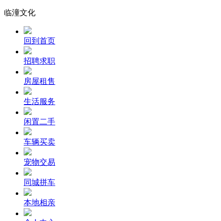
临潼文化
回到首页
招聘求职
房屋租售
生活服务
闲置二手
车辆买卖
宠物交易
同城拼车
本地相亲