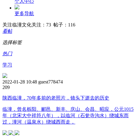
个人中心
更多导航
关注
临潼文化
关注：73 帖子：116
看帖
选择标签
热门
学习
2022-01-28 10:48
guest778474
20
9
陕西临潼，70年多前的老照片，镜头下逝去的历史
临潼，曾名栎阳、郦邑、新丰、庆山、会昌、昭应，公元1015
年（北宋大中祥符八年），以临河（石瓮寺沟水）绕城东而
过，潼河（温泉水）绕城西而走，