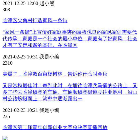
2021-12-25 12:00
赵小熊
30
8
临潼区尖角村打造家风一条街
“家风一条街”上宣传好家庭事迹的展板优良的家风家训需要代
代传承，家庭是一个社会的最小单位，家庭有了好家风，社会
才有了安定和谐的基础。在临潼区
2021-02-23 10:31
我是小编
23
10
美爆了，临潼数百亩杨树林，告诉你什么叫金秋
又是赏秋最佳时！每到此时，在通往临潼兵马俑的公路上，又
多了些去临潼穆寨的车辆。车辆顺穆寨街道驶往业池村，沿山
村公路蜿蜒而上，沟壑中逐渐露出一
2021-02-23 10:21
我是小编
23
5
临潼区第二届青年创新创业大赛总决赛直播回放