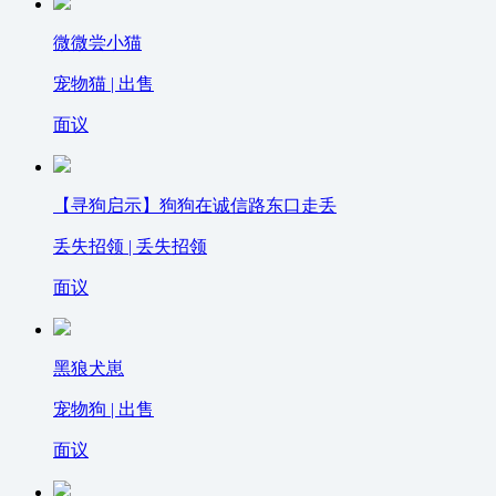
微微尝小猫
宠物猫 | 出售
面议
【寻狗启示】狗狗在诚信路东口走丢
丢失招领 | 丢失招领
面议
黑狼犬崽
宠物狗 | 出售
面议