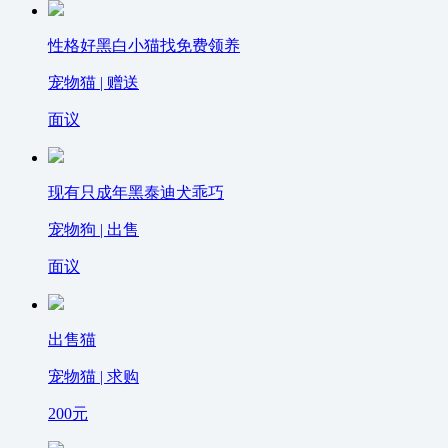
性格好黑白小猫找免费领养
宠物猫 | 赠送
面议
现有只成年黑泰迪犬乖巧
宠物狗 | 出售
面议
出售猫
宠物猫 | 求购
200
元