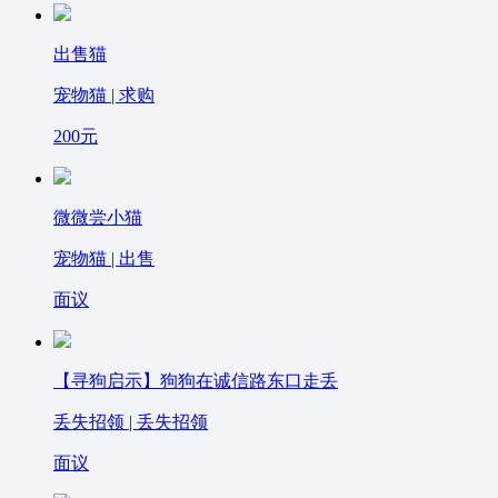
出售猫
宠物猫 | 求购
200
元
微微尝小猫
宠物猫 | 出售
面议
【寻狗启示】狗狗在诚信路东口走丢
丢失招领 | 丢失招领
面议