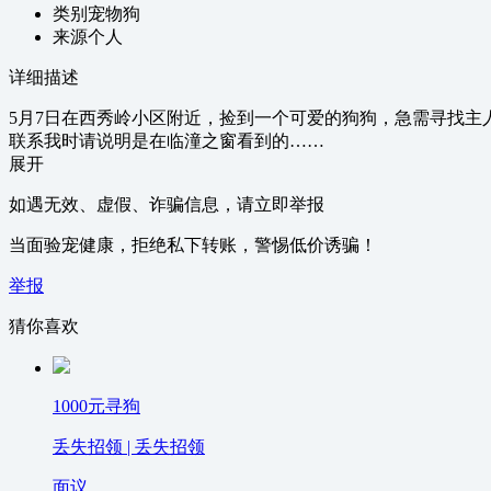
类别
宠物狗
来源
个人
详细描述
5月7日在西秀岭小区附近，捡到一个可爱的狗狗，急需寻找主
联系我时请说明是在临潼之窗看到的……
展开
如遇无效、虚假、诈骗信息，请立即举报
当面验宠健康，拒绝私下转账，警惕低价诱骗！
举报
猜你喜欢
1000元寻狗
丢失招领 | 丢失招领
面议