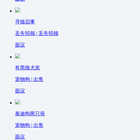
寻猫启事
丢失招领 | 丢失招领
面议
有黑狼犬崽
宠物狗 | 出售
面议
泰迪狗两只母
宠物狗 | 出售
面议