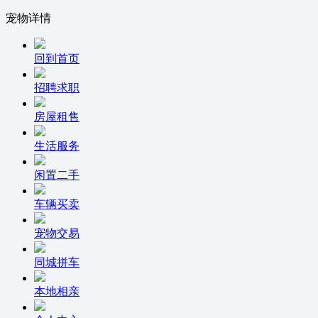
宠物详情
回到首页
招聘求职
房屋租售
生活服务
闲置二手
车辆买卖
宠物交易
同城拼车
本地相亲