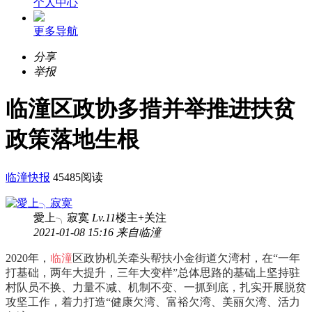
个人中心
更多导航
分享
举报
临潼区政协多措并举推进扶贫
政策落地生根
临潼快报
45485阅读
愛上╮寂寞
Lv.11
楼主
+关注
2021-01-08 15:16 来自临潼
2020年，
临潼
区政协机关牵头帮扶小金街道欠湾村，在“一年
打基础，两年大提升，三年大变样”总体思路的基础上坚持驻
村队员不换、力量不减、机制不变、一抓到底，扎实开展脱贫
攻坚工作，着力打造“健康欠湾、富裕欠湾、美丽欠湾、活力