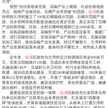
欠湾”。
按照“光伏发电保兜底、花椒产业上规模、白皮松基地抓
亮点、核桃产业做优化、石榴产业求突破”的思路，
临潼
区政
协帮助欠湾村建立了100亩石榴栽植示范园，石榴示范园产业
路、供水管网等相关配套设施也在逐步完善，真正实现了石榴
产业的新突破。目前，全村石榴种植规模已达1000余亩。此
外，采购花椒精选机、花椒烘干机、产品包装设备等，修建厂
房，进行花椒初加工，实现花椒产业产购销一体化，实施花椒
初加工项目，推动花椒产业化发展。经过不懈努力，欠湾村特
色产业发展框架基本成形，集体经济不断壮大，村民收入逐渐
增加。
近年来，
临潼
区政协为欠湾村总计协调项目资金600余万
元，安装太阳能路灯180盏、完成自来水管网改造提升工程、
实施改厕140户，完成村公共卫生间、村污水处理站和电信、
联通、移动信息基站建设，完成260米破损路修复，180米扬尘
路和2公里村道硬化。去年，开展了“美丽乡村”建设项目，改
善美化村级道路路肩，建设道路护栏，美化村委会广场，修建
旗台旗杆，全面提升村容村貌。
健康是脱贫攻坚的第一保障，
临潼
区政协充分发挥牵头帮
扶单位区政协广泛联系社会各界的优势，扎实落实“四重保
障”医保政策，开展各项健康扶贫活动，从根本上打通欠湾村
脱贫攻坚“任督二脉”，在欠湾村设立了“健康扶贫点”。截至目